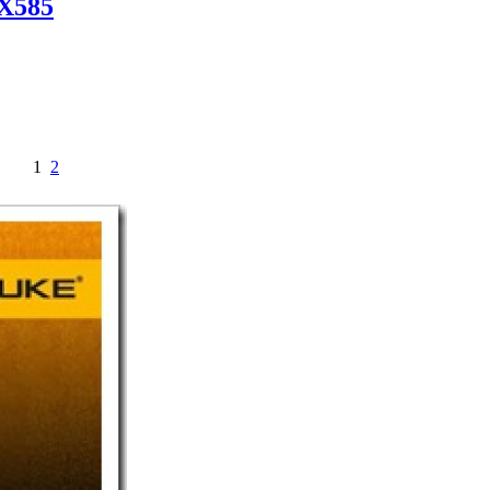
 X585
1
2