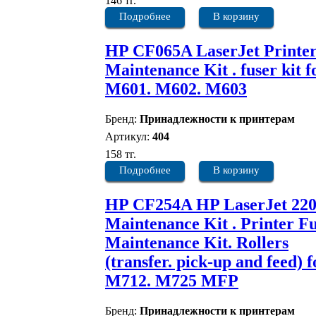
146 тг.
Подробнее
В корзину
HP CF065A LaserJet Printe
Maintenance Kit . fuser kit f
M601. M602. M603
Бренд:
Принадлежности к принтерам
Артикул:
404
158 тг.
Подробнее
В корзину
HP CF254A HP LaserJet 22
Maintenance Kit . Printer F
Maintenance Kit. Rollers
(transfer. pick-up and feed) f
M712. M725 MFP
Бренд:
Принадлежности к принтерам