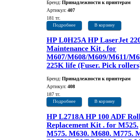
Бренд:
Принадлежности к принтерам
Артикул:
407
181 тг.
Подробнее
В корзину
HP L0H25A HP LaserJet 22
Maintenance Kit . for
M607/M608/M609/M611/M6
225K life (Fuser. Pick rollers
Бренд:
Принадлежности к принтерам
Артикул:
408
187 тг.
Подробнее
В корзину
HP L2718A HP 100 ADF Rol
Replacement Kit . for M525.
M575. M630. M680. M775. 