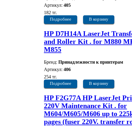
Артикул:
405
182 тг.
Подробнее
В корзину
HP D7H14A LaserJet Transf
and Roller Kit . for M880 M
M855
Бренд:
Принадлежности к принтерам
Артикул:
406
254 тг.
Подробнее
В корзину
HP F2G77A HP LaserJet Pri
220V Maintenance Kit . for
M604/M605/M606 up to 225
pages (fuser 220V. transfer ro