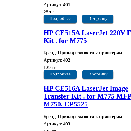
Артикул:
401
28 тг.
Подробнее
В корзину
HP CE515A LaserJet 220V F
Kit . for M775
Бренд:
Принадлежности к принтерам
Артикул:
402
129 тг.
Подробнее
В корзину
HP CE516A LaserJet Image
Transfer Kit . for M775 MFP
M750. CP5525
Бренд:
Принадлежности к принтерам
Артикул:
403