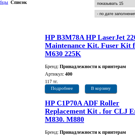
лбцы
Список
HP B3M78A HP LaserJet 2
Maintenance Kit. Fuser Kit 
M630 225K
Бренд:
Принадлежности к принтерам
Артикул:
400
117 тг.
Подробнее
В корзину
HP C1P70A ADF Roller
Replacement Kit . for CLJ E
M830. M880
Бренд:
Принадлежности к принтерам