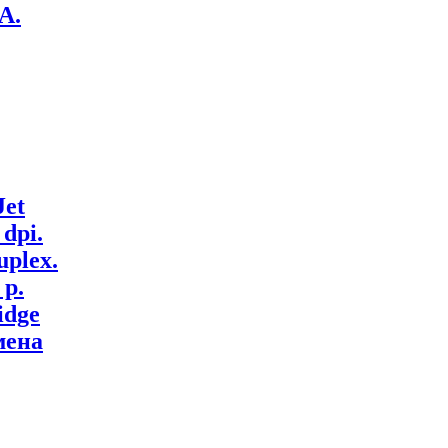
A.
Jet
 dpi.
uplex.
 p.
idge
мена