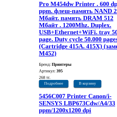
Pro M454dw Printer . 600 dp
ppm. флеш-память NAND 2
Мбайт. память DRAM 512
Мбайт . 1200Mhz. Duplex.
USB+Ethernet+WiFi. tray 5
page. Duty cycle 50.000 page
(Cartridge 415A. 415X) (зам
M452)
Бренд:
Принтеры
Артикул:
395
268 тг.
Подробнее
В корзину
5456C007 Printer Canon/i-
SENSYS LBP673Cdw/A4/33
ppm/1200x1200 dpi