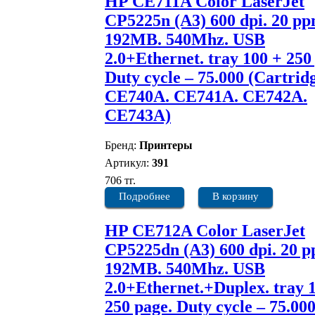
HP CE711A Color LaserJet
CP5225n (A3) 600 dpi. 20 pp
192MB. 540Mhz. USB
2.0+Ethernet. tray 100 + 250
Duty cycle – 75.000 (Cartridg
CE740A. CE741A. CE742A.
CE743A)
Бренд:
Принтеры
Артикул:
391
706 тг.
Подробнее
В корзину
HP CE712A Color LaserJet
CP5225dn (A3) 600 dpi. 20 p
192MB. 540Mhz. USB
2.0+Ethernet.+Duplex. tray 
250 page. Duty cycle – 75.00