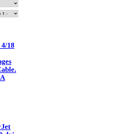
 4/18
ages
Cable.
0A
Jet