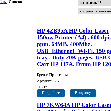
лбцы
Список
HP 4ZB95A HP Color Laser
150nw Printer (A4) . 600 dpi.
ppm. 64MB. 400Mhz.
USB+Ethernet+Wi-Fi. 150 p
tray . Duty 20K pages. USB 
Cart HP 117A. Drum HP 12
Бренд:
Принтеры
Артикул:
387
113 тг.
Подробнее
В корзину
HP 7KW64A HP Color Laser