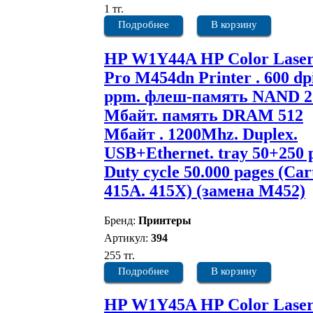
1 тг.
Подробнее
В корзину
HP W1Y44A HP Color Laser
Pro M454dn Printer . 600 dpi
ppm. флеш-память NAND 2
Мбайт. память DRAM 512
Мбайт . 1200Mhz. Duplex.
USB+Ethernet. tray 50+250 
Duty cycle 50.000 pages (Car
415A. 415X) (замена M452)
Бренд:
Принтеры
Артикул:
394
255 тг.
Подробнее
В корзину
HP W1Y45A HP Color Laser