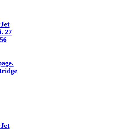
Jet
. 27
56
page.
tridge
Jet