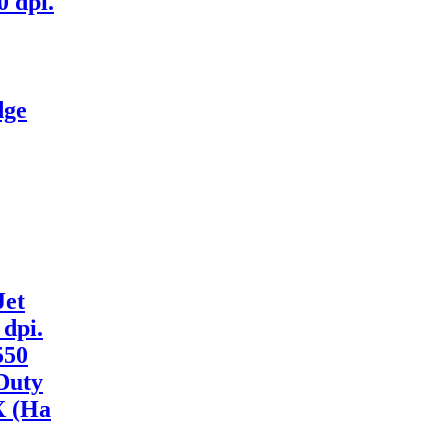
 dpi.
dge
Jet
dpi.
550
 Duty
X (На