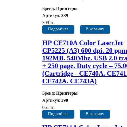
Бренд:
Принтеры
Артикул:
389
309 тг.
Подробнее
В корзину
HP CE710A Color LaserJet
CP5225 (А3) 600 dpi. 20 ppm
192MB. 540Mhz. USB 2.0 tra
+ 250 page. Duty cycle – 75.
(Cartridge - CE740A. CE741
CE742A. CE743A)
Бренд:
Принтеры
Артикул:
390
661 тг.
Подробнее
В корзину