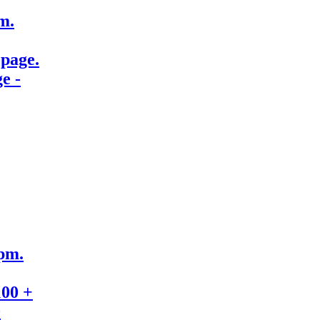
m.
 page.
e -
pm.
100 +
0