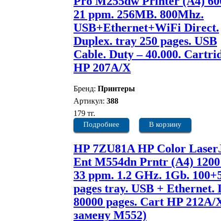
Pro M255dw Printer (A4) 600
21 ppm. 256MB. 800Mhz.
USB+Ethernet+WiFi Direct.
Duplex. tray 250 pages. USB
Cable. Duty – 40.000. Cartri
HP 207A/X
Бренд:
Принтеры
Артикул:
388
179 тг.
Подробнее
В корзину
HP 7ZU81A HP Color Laser
Ent M554dn Prntr (A4) 1200 
33 ppm. 1.2 GHz. 1Gb. 100+
pages tray. USB + Ethernet.
80000 pages. Cart HP 212A/
замену M552)