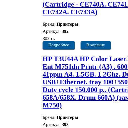
(Cartridge - CE740A. CE741
CE742A. CE743A)
Бренд:
Принтеры
Артикул:
392
803 тг.
Подробнее
В корзину
HP T3U44A HP Color Laser
Ent M751dn Prntr (A3) . 600
41ppm A4. 1.5GB. 1.2Ghz. D
USB+Ethernet. tray 100+550
Duty cycle 150.000 p.. (Cartr
658A/658X. Drum 660A) (за
M750)
Бренд:
Принтеры
Артикул:
393