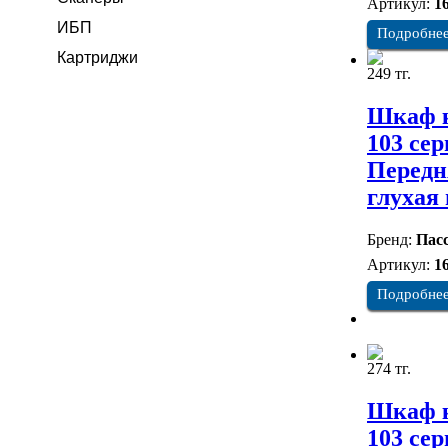
Артикул:
1
ИБП
Подробне
Картриджи
249 тг.
Шкаф к
103 сер
Передн
глухая
Бренд:
Пасс
Артикул:
1
Подробне
274 тг.
Шкаф к
103 сер