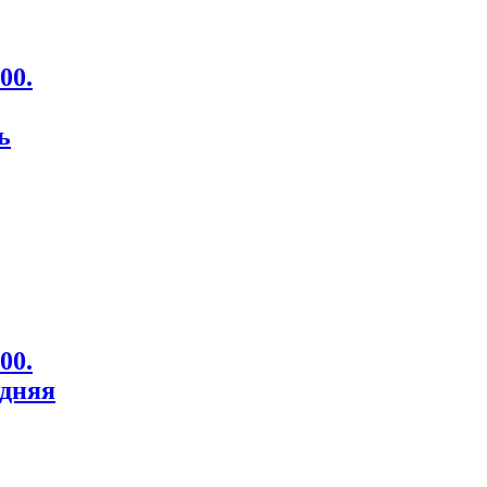
00.
ь
00.
едняя