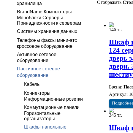
Отображать
Сто
хранилища
BrandName Компьютеры
Моноблоки Серверы
Принадлежности к серверам
146 тг.
Системы хранения данных
Телефоны факсы мини-атс
Шкаф к
кроссовое оборудование
124 се
Активное сетевое
дверь 
оборудование
двери.
Пассивное сетевое
шестиу
оборудование
Кабель
Бренд:
Пасс
Коннекторы
Артикул:
1
Информационные розетки
Подробне
Коммутационные панели
Горизонтальные
345 тг.
организаторы
Шкаф к
Шкафы напольные