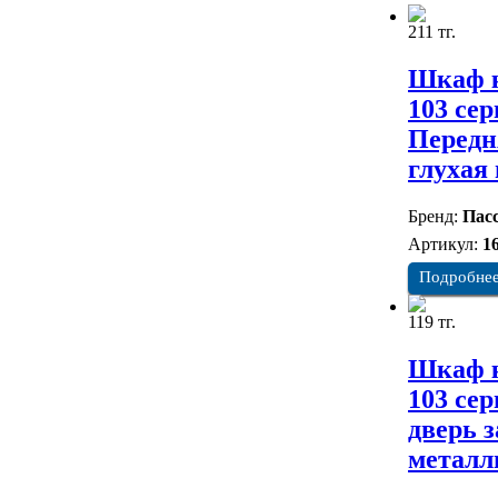
211 тг.
Шкаф к
103 сер
Передн
глухая
Бренд:
Пасс
Артикул:
1
Подробне
119 тг.
Шкаф к
103 се
дверь з
металл