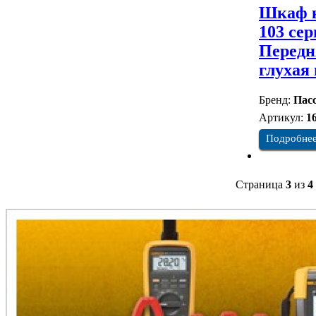
Шкаф к
103 сер
Передн
глухая
Бренд:
Пасс
Артикул:
1
Подробне
Страница
3
из
4