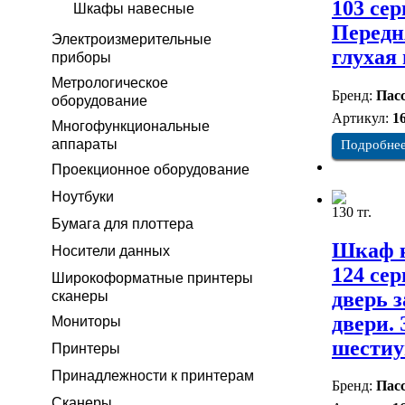
103 сер
Шкафы навесные
Передн
Электроизмерительные
глухая
приборы
Метрологическое
Бренд:
Пасс
оборудование
Артикул:
1
Многофункциональные
аппараты
Подробне
Проекционное оборудование
Ноутбуки
130 тг.
Бумага для плоттера
Шкаф к
Носители данных
124 се
Широкоформатные принтеры
дверь 
сканеры
двери.
Мониторы
шестиу
Принтеры
Принадлежности к принтерам
Бренд:
Пасс
Сканеры