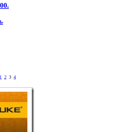
00.
ь
1
2
3
4