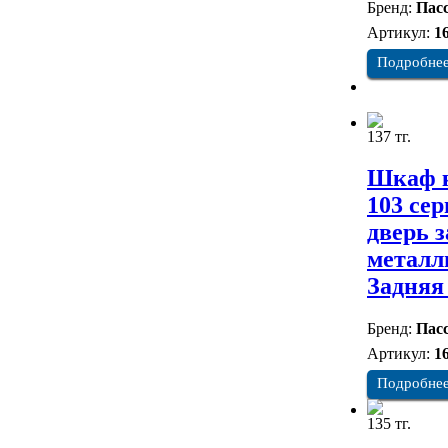
Бренд:
Пасс
Артикул:
1
Подробне
137 тг.
Шкаф к
103 се
дверь з
металл
Задняя
Бренд:
Пасс
Артикул:
1
Подробне
135 тг.